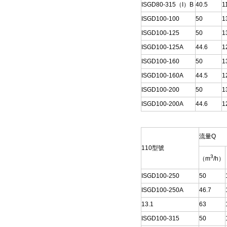
ISGD80-315（I）B
40.5
1
ISGD100-100
50
1
ISGD100-125
50
1
ISGD100-125A
44.6
1
ISGD100-160
50
1
ISGD100-160A
44.5
1
ISGD100-200
50
1
ISGD100-200A
44.6
1
流量Q
110型號
3
（m
/h）
ISGD100-250
50
ISGD100-250A
46.7
13.1
63
ISGD100-315
50