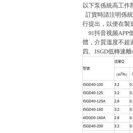
以下泵係統高工作壓
訂貨時請注明係統工作壓
行提出，以便
91抖音视频AP
體，介質溫度不超過120
四、ISGD低轉
流量Q
型號
3
（
（m
/h）
ISGD40-100
3.2
0
ISGD40-125
3.2
0
ISGD40-125A
2.8
0
ISGD40-160
3.2
0
4ISGD0-160A
2.8
0
ISGD40-200
3.2
0