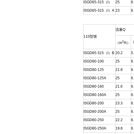
ISGD65-315（I）
25
6
ISGD65-315（I）A
23
6
流量Q
110型號
3
（
（m
/h）
ISGD65-315（I）B
20.2
5
ISGD80-100
25
6
ISGD80-125
21.8
6
ISGD80-125A
25
6
ISGD80-160
21.6
6
ISGD80-160A
25
6
ISGD80-200
23.3
6
ISGD80-200A
25
6
ISGD80-250
22.2
6
ISGD80-250A
19.8
6