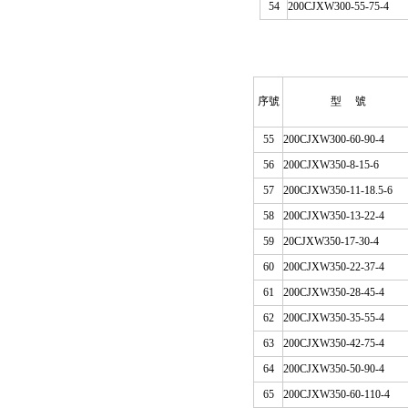
54
200CJ
XW
300-55-75-4
序號
型 號
55
200CJ
XW
300-60-90-4
56
200
CJ
XW350-8-15-6
57
200
CJ
XW350-11-18.5-6
58
200
CJ
XW350-13-22-4
59
20
CJ
XW350-17-30-4
60
200
CJ
XW350-22-37-4
61
200
CJ
XW350-28-45-4
62
200
CJ
XW350-35-55-4
63
200
CJ
XW350-42-75-4
64
200
CJ
XW350-50-90-4
65
200
CJ
XW350-60-110-4